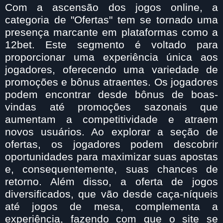
Com a ascensão dos jogos online, a
categoria de "Ofertas" tem se tornado uma
presença marcante em plataformas como a
12bet. Este segmento é voltado para
proporcionar uma experiência única aos
jogadores, oferecendo uma variedade de
promoções e bônus atraentes. Os jogadores
podem encontrar desde bônus de boas-
vindas até promoções sazonais que
aumentam a competitividade e atraem
novos usuários. Ao explorar a seção de
ofertas, os jogadores podem descobrir
oportunidades para maximizar suas apostas
e, consequentemente, suas chances de
retorno. Além disso, a oferta de jogos
diversificados, que vão desde caça-níqueis
até jogos de mesa, complementa a
experiência, fazendo com que o site se